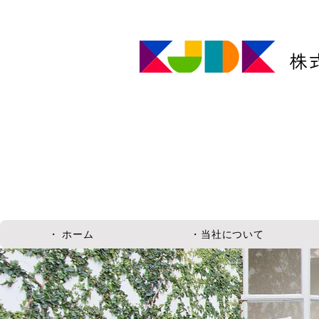
株
・ ホーム
・当社について