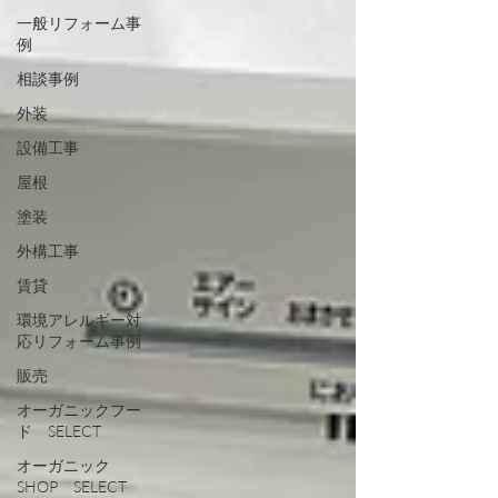
一般リフォーム事
例
相談事例
外装
設備工事
屋根
塗装
外構工事
賃貸
環境アレルギー対
応リフォーム事例
販売
オーガニックフー
ド SELECT
オーガニック
SHOP SELECT