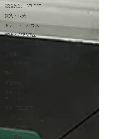
宿泊施設 SELECT
賃貸・販売
トレーラーハウス
実験・CSES商品
コンサルティング
柔軟剤
ベイクアウト
香害
障害年金
医療・クリニッ
ク SELECT
家具 SELECT
生活用品 SLECT
空気清浄機
司法書士