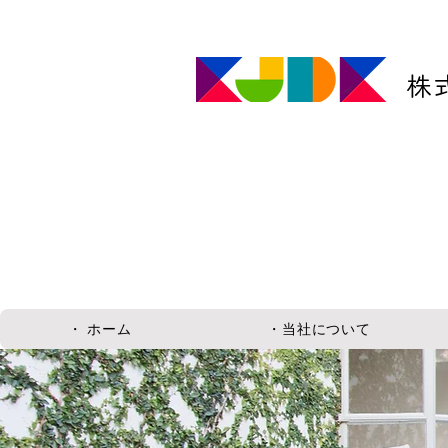
株
・ ホーム
・当社について