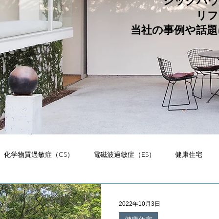
シックハウ
リフ
当社の事例や話題
化学物質過敏症（CS）
電磁波過敏症（ES）
健康住宅
析
建材
緑化
デザイン
お知らせ
独り言
2022年10月3日