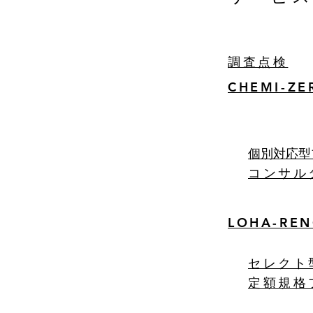
調査点検
CHEMI-ZER
​個別対応
コンサル
LOHA-RE
セレクト
定額規格