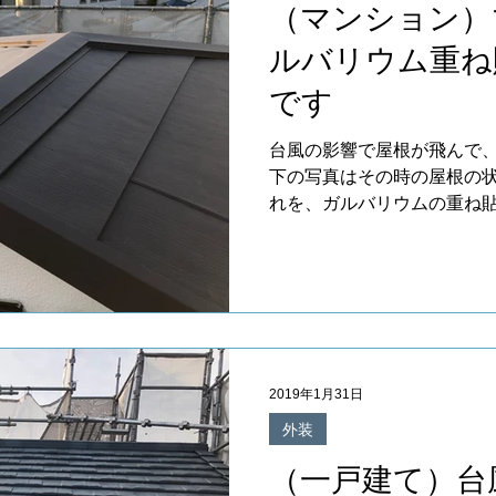
（マンション）
ルバリウム重ね
です
台風の影響で屋根が飛んで
下の写真はその時の屋根の状
れを、ガルバリウムの重ね貼
ルデヒドを含んでいます。 
と問題が出てきます。...
2019年1月31日
外装
​（一戸建て）