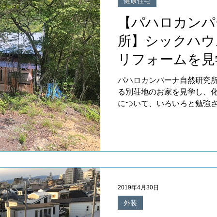
健康住宅
設備工事
屋根
塗装
外構工事
賃貸
【パハロカンパ
所】シックハウ
フード SELECT
オーガニック SHOP SELECT
宿泊施設 
リフォームを見
パハロカンパーナ自然研究
る別荘地のお家を見学し、
について、いろいろと勉強
2019年4月30日
外装