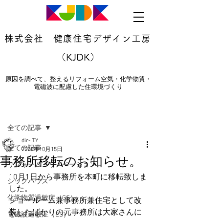
株式会社 健康住宅デザイン工房
（KJDK）
原因を調べて、整えるリフォーム空気・化学物質・
電磁波に配慮した住環境づくり
記事
全ての記事
dir- T.Y
全ての記事
2020年10月15日
事務所移転のお知らせ。
リフォーム・リノベーション
10月1日から事務所を本町に移転致しま
シックハウス
した。
化学物質過敏症（CS）
ショールーム兼事務所兼住宅として改
装したばかりの元事務所は大家さんに
電磁波過敏症（ES）