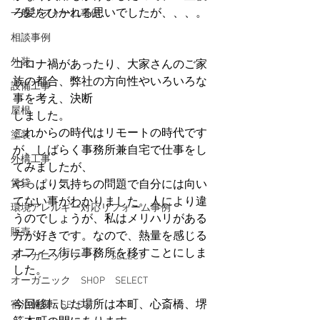
ろ髪をひかれる思いでしたが、、、。
一般リフォーム事例
相談事例
外装
コロナ禍があったり、大家さんのご家
族の都合、弊社の方向性やいろいろな
設備工事
事を考え、決断
屋根
しました。
これからの時代はリモートの時代です
塗装
が、しばらく事務所兼自宅で仕事をし
外構工事
てみましたが、
賃貸
やっぱり気持ちの問題で自分には向い
てない事がわかりました。人により違
環境アレルギー対応リフォーム事例
うのでしょうが、私はメリハリがある
販売
方が好きです。なので、熱量を感じる
オフィス街に事務所を移すことにしま
オーガニックフード SELECT
した。
オーガニック SHOP SELECT
今回移転した場所は本町、心斎橋、堺
宿泊施設 SELECT