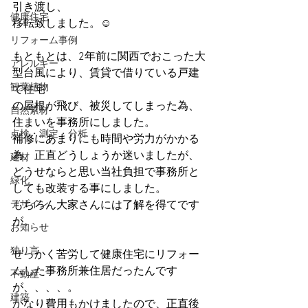
引き渡し、
健康住宅
移転致しました。☺
リフォーム事例
もともとは、2年前に関西でおこった大
アレルギー
型台風により、賃貸で借りている戸建
観葉植物
て住宅
の屋根が飛び、被災してしまった為、
自然素材
住まいを事務所にしました。
点検・測定・分析
補修にあまりにも時間や労力がかかる
為、正直どうしょうか迷いましたが、
建材
どうせならと思い当社負担で事務所と
緑化
しても改装する事にしました。
デザイン
もちろん大家さんには了解を得てです
が。
お知らせ
独り言
せっかく苦労して健康住宅にリフォー
ムした事務所兼住居だったんです
不動産
が、、、、。
建築
かなり費用もかけましたので、正直後