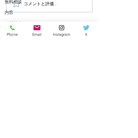
無料相談
コメントと評価...
【関西限定】YKK AP「ウ
無料相談から現
チリモ」内窓キャンペー
へ。マンション
内窓
ン開催中。
起こっていた体
マドリモ
原因とは
実験
Phone
Email
Instagram
X
サービス内容
調査点検
CHEMI-ZERO Series
​個別対応型プラン
コンサルタント
LOHA-RENO
Series
セレクト型プラン
定額規格プラン
オーガニックライフ情報