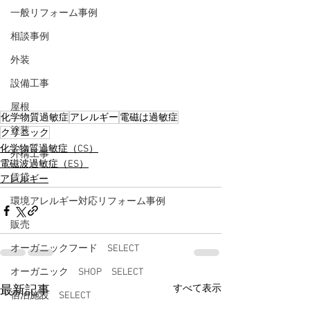
一般リフォーム事例
相談事例
外装
設備工事
屋根
化学物質過敏症
アレルギー
電磁は過敏症
塗装
クリニック
化学物質過敏症（CS）
外構工事
電磁波過敏症（ES）
賃貸
アレルギー
環境アレルギー対応リフォーム事例
販売
オーガニックフード SELECT
オーガニック SHOP SELECT
すべて表示
最新記事
宿泊施設 SELECT