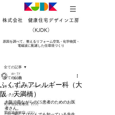
株式会社 健康住宅デザイン工房
（KJDK）
原因を調べて、整えるリフォーム空気・化学物質・
電磁波に配慮した住環境づくり
記事
全ての記事
dir- T.Y
全ての記事
1月18日
ふくずみアレルギー科（大
リフォーム・リノベーション
阪・天満橋）
シックハウス
大阪で昔ながらのCS患者のためのお医
化学物質過敏症（CS）
者さん。
電磁波過敏症（ES）
CSに関してはなんでも知っている先生