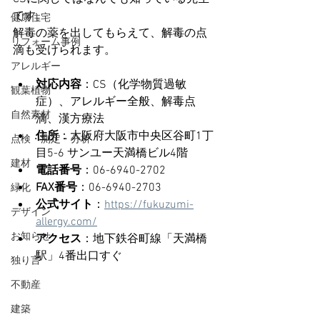
です。
健康住宅
解毒の薬を出してもらえて、解毒の点
リフォーム事例
滴も受けられます。
アレルギー
対応内容
：CS（化学物質過敏
観葉植物
症）、アレルギー全般、解毒点
自然素材
滴、漢方療法
住所
：大阪府大阪市中央区谷町1丁
点検・測定・分析
目5-6 サンユー天満橋ビル4階
建材
電話番号
：06-6940-2702
FAX番号
：06-6940-2703
緑化
公式サイト
：
https://fukuzumi-
デザイン
allergy.com/
お知らせ
アクセス
：地下鉄谷町線「天満橋
駅」4番出口すぐ
独り言
不動産
建築