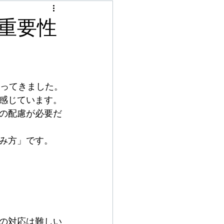
化
デザイン
重要性
備工事
屋根
わってきました。
 SELECT
感じています。
の配慮が必要だ
み方」です。
の対応は難しい