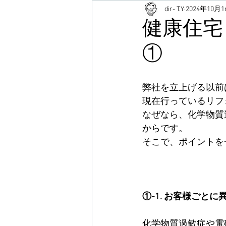
dir- T.Y
2024年10月
リフォーム事例
アレルギー
健康住宅
①
お知らせ
独り言
不動産
弊社を立上げる以前
塗装
外構工事
賃貸
現在行っているリフ
なぜなら、化学物質
からです。
オーガニック SHOP SELECT
そこで、ポイントを
①-1. お客様ごと
化学物質過敏症や電