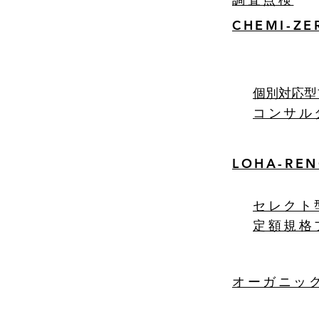
CHEMI-ZER
​個別対応
コンサル
LOHA-RE
セレクト
定額規格
オーガニッ