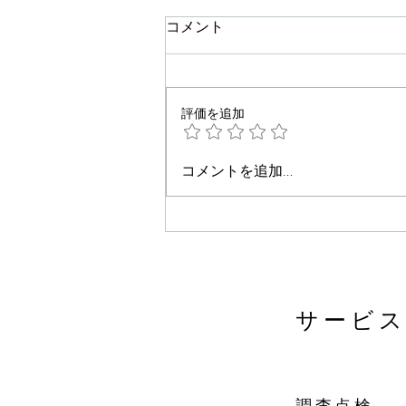
コメント
評価を追加
コメントを追加…
この事業を始めた原点【私が
二つのリフォームブランドを
立ち上げた理由⑤】
サービス
調査点検