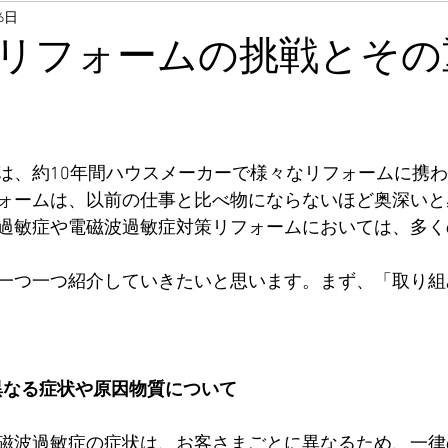
16日
観葉植物
自然素材
点検・測定・分析
建材
緑
リフォームの挑戦とその
建築
一般リフォーム事例
相談事例
外装
設
は、約10年間ハウスメーカーで様々なリフォームに携
環境アレルギー対応リフォーム事例
販売
オーガニックフード
ォームは、以前の仕事と比べ物にならないほど奥深いと
過敏症や電磁波過敏症対策リフォームにおいては、多く
宿泊施設 SELECT
一つ一つ紹介していきたいと思います。まず、「取り組
に異なる症状や原因物質について
磁波過敏症の症状は、お客さまごとに異なるため、一律