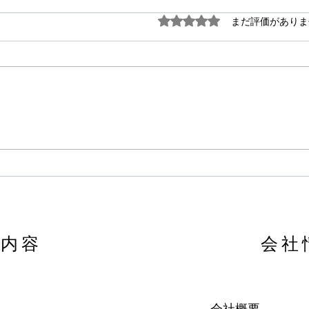
5つ星のうち0と評価され
まだ評価がありま
【関西限定】YKK AP「ウチ
リモ」内窓キャンペーン開催
中。
内容
会社
​会社概要