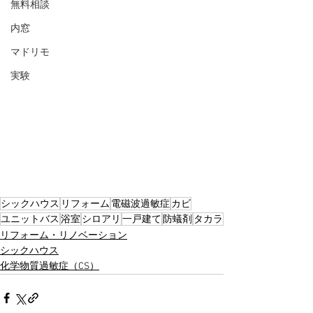
無料相談
内窓
マドリモ
実験
シックハウス
リフォーム
電磁波過敏症
カビ
ユニットバス
浴室
シロアリ
一戸建て
防蟻剤
タカラ
リフォーム・リノベーション
シックハウス
化学物質過敏症（CS）