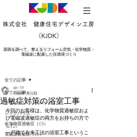
株式会社 健康住宅デザイン工房
（KJDK）
原因を調べて、整えるリフォーム空気・化学物質・
電磁波に配慮した住環境づくり
記事
全ての記事
dir- T.Y
全ての記事
2025年7月22日
過敏症対策の浴室工事
リフォーム・リノベーション
今回のお客様は、化学物質過敏症およ
シックハウス
び電磁波過敏症の両方をお持ちの方で
化学物質過敏症（CS）
した。
一戸建て在来工法の浴室工事というこ
電磁波過敏症（ES）