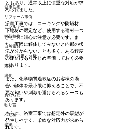
ともあり、通常以上に慎重な対応が求
健康住宅
められました。
リフォーム事例
浴室工事では、コーキングや防蟻材、
アレルギー
下地材の選定など、使用する建材一つ
観葉植物
ひとつに細心の注意が必要です。ま
た、実際に解体してみないと内部の状
自然素材
況が分からないことも多く、ある程度
点検・測定・分析
の建材はあらかじめ準備しておく必要
があります。
建材
緑化
また、化学物質過敏症のお客様の場
デザイン
合、解体を最小限に抑えることで、不
要な匂いや刺激を避けられるケースも
お知らせ
あります。
独り言
さらに、浴室工事では想定外の事態が
不動産
発生しやすく、柔軟な対応力が求めら
建築
れます。