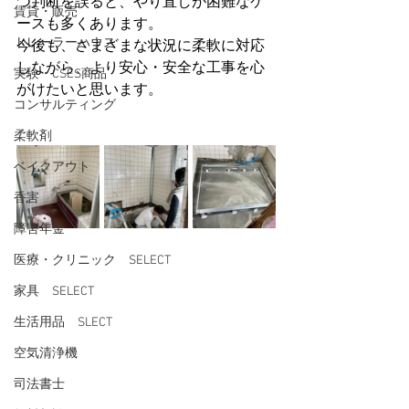
つ判断を誤ると、やり直しが困難なケ
賃貸・販売
ースも多くあります。
トレーラーハウス
今後も、さまざまな状況に柔軟に対応
しながら、より安心・安全な工事を心
実験・CSES商品
がけたいと思います。
コンサルティング
柔軟剤
ベイクアウト
香害
障害年金
医療・クリニック SELECT
家具 SELECT
生活用品 SLECT
空気清浄機
司法書士