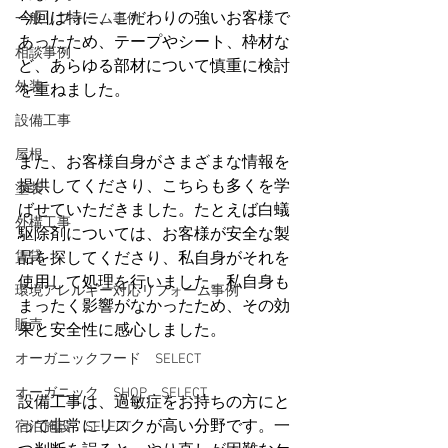
今回は特に、こだわりの強いお客様で
一般リフォーム事例
あったため、テープやシート、枠材な
相談事例
ど、あらゆる部材について慎重に検討
外装
を重ねました。
設備工事
屋根
また、お客様自身がさまざまな情報を
提供してくださり、こちらも多くを学
塗装
ばせていただきました。たとえば白蟻
外構工事
駆除剤については、お客様が安全な製
賃貸
品を探してくださり、私自身がそれを
使用して処理を行いました。私自身も
環境アレルギー対応リフォーム事例
まったく影響がなかったため、その効
販売
果と安全性に感心しました。
オーガニックフード SELECT
オーガニック SHOP SELECT
設備工事は、過敏症をお持ちの方にと
って非常にリスクが高い分野です。一
宿泊施設 SELECT