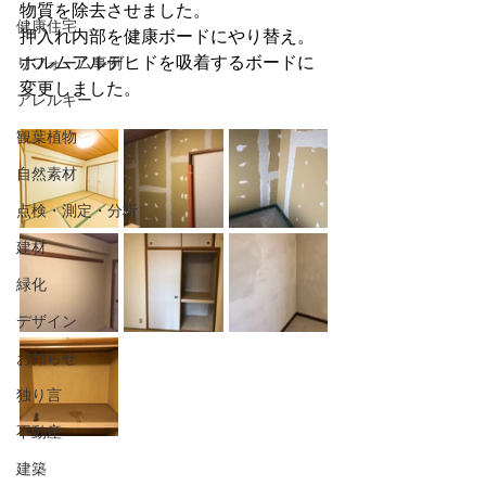
物質を除去させました。
健康住宅
押入れ内部を健康ボードにやり替え。
ホルムアルデヒドを吸着するボードに
リフォーム事例
変更しました。
アレルギー
観葉植物
自然素材
点検・測定・分析
建材
緑化
デザイン
お知らせ
独り言
不動産
建築