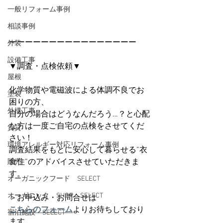
一般リフォーム事例
相談事例
ーーーーーーーーーーーーーーーー
外装
設備工事
▼調査・点検依頼▼
屋根
化学物質や電磁波による体調不良でお
塗装
困りの方、
外構工事
自分の場合はどうなんだろう…？と心配
な方は一度ご自宅の点検をさせてくだ
賃貸
さい！
環境アレルギー対応リフォーム事例
調査結果をもとに安心して暮らせる”衣
食住”のアドバイスさせていただきま
販売
す。
オーガニックフード SELECT
オーガニック SHOP SELECT
＞お申込み・お問合せは
こちらのフォーム
よりお待ちしており
宿泊施設 SELECT
ます。