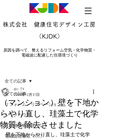
株式会社 健康住宅デザイン工房
（KJDK）
原因を調べて、整えるリフォーム空気・化学物質・
電磁波に配慮した住環境づくり
記事
全ての記事
dir- T.Y
全ての記事
2019年12月31日
（マンション）壁を下地か
リフォーム・リノベーション
らやり直し、珪藻土で化学
シックハウス
物質を除去させました
化学物質過敏症（CS）
壁を下地からやり直し、珪藻土で化学
電磁波過敏症（ES）