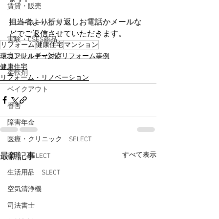
賃貸・販売
担当者より折り返しお電話かメールな
トレーラーハウス
どでご返信させていただきます。
実験・CSES商品
リフォーム
健康住宅
マンション
環境アレルギー対応リフォーム事例
コンサルティング
健康住宅
柔軟剤
リフォーム・リノベーション
ベイクアウト
香害
障害年金
医療・クリニック SELECT
すべて表示
最新記事
家具 SELECT
生活用品 SLECT
空気清浄機
司法書士