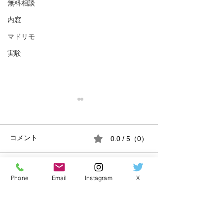
無料相談
内窓
マドリモ
実験
0.0 / 5（0）
コメント
コメントと評価...
Phone
Email
Instagram
X
【関西限定】YKK AP「ウ
無料相談から現
チリモ」内窓キャンペー
へ。マンション
ン開催中。
起こっていた体
原因とは