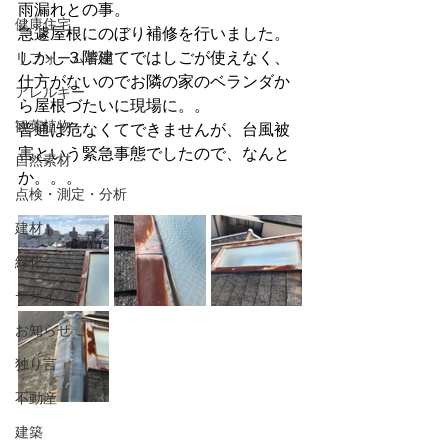
雨漏れとの事。
健康住宅
急遽屋根にのぼり補修を行いました。
しかし３階建てではしごが使えなく、
リフォーム事例
仕方がないのでお隣の家のベランダか
アレルギー
ら屋根づたいに現場に。。
観葉植物
普通は危なくてできませんが、台風被
害という緊急事態でしたので、なんと
自然素材
か。。。
点検・測定・分析
建材
緑化
デザイン
お知らせ
独り言
不動産
建築