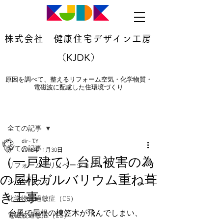
株式会社 健康住宅デザイン工房
（KJDK）
原因を調べて、整えるリフォーム空気・化学物質・
電磁波に配慮した住環境づくり
記事
全ての記事
dir- T.Y
全ての記事
2018年11月30日
（一戸建て）台風被害の為
リフォーム・リノベーション
の屋根ガルバリウム重ね葺
シックハウス
き工事
化学物質過敏症（CS）
台風で屋根の棟笠木が飛んでしまい、
電磁波過敏症（ES）