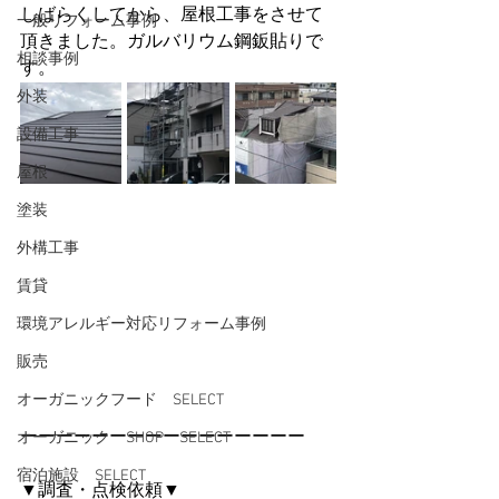
しばらくしてから、屋根工事をさせて
一般リフォーム事例
頂きました。ガルバリウム鋼鈑貼りで
相談事例
す。
外装
設備工事
屋根
塗装
外構工事
賃貸
環境アレルギー対応リフォーム事例
販売
オーガニックフード SELECT
ーーーーーーーーーーーーーーーー
オーガニック SHOP SELECT
宿泊施設 SELECT
▼調査・点検依頼▼