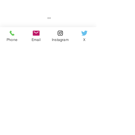
Phone
Email
Instagram
X
0.0 / 5（0）
コメント
コメントと評価...
【関西限定】YKK AP「ウ
無料相談から現
チリモ」内窓キャンペー
へ。マンション
ン開催中。
起こっていた体
原因とは
サービス内容
調査点検