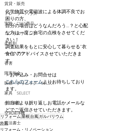
賃貸・販売
化学物質や電磁波による体調不良でお
トレーラーハウス
困りの方、
実験・CSES商品
自分の場合はどうなんだろう…？と心配
な方は一度ご自宅の点検をさせてくだ
コンサルティング
さい！
柔軟剤
調査結果をもとに安心して暮らせる”衣
ベイクアウト
食住”のアドバイスさせていただきま
す。
香害
障害年金
＞お申込み・お問合せは
こちらのフォーム
よりお待ちしており
医療・クリニック SELECT
ます。
家具 SELECT
担当者より折り返しお電話かメールな
生活用品 SLECT
どでご返信させていただきます。
空気清浄機
リフォーム
屋根
台風
ガルバリウム
司法書士
外装
リフォーム・リノベーション