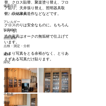
替、クロス貼替、聚楽塗り替え、フロ
健康住宅
ア貼り、天井張り替え、照明器具取
替、収納家具造作などなどです。
リフォーム事例
アレルギー
クロスのりは安全なものに。もちろん
観葉植物
パテも。
造作家具はオークの無垢材で仕上げて
自然素材
います。
点検・測定・分析
あまり写真をとる余裕がなく、とりあ
建材
えずある写真だけ貼ります。
緑化
デザイン
お知らせ
独り言
不動産
建築