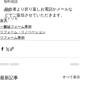
無料相談
担当者より折り返しお電話かメールな
内窓
どでご返信させていただきます。
マドリモ
家具
一般リフォーム事例
実験
リフォーム・リノベーション
リフォーム事例
すべて表示
最新記事