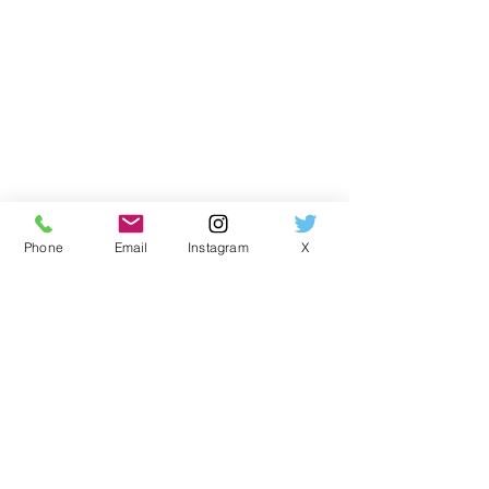
Phone
Email
Instagram
X
0.0 / 5（0）
コメント
コメントと評価...
【関西限定】YKK AP「ウ
無料相談から現
チリモ」内窓キャンペー
へ。マンション
ン開催中。
起こっていた体
原因とは