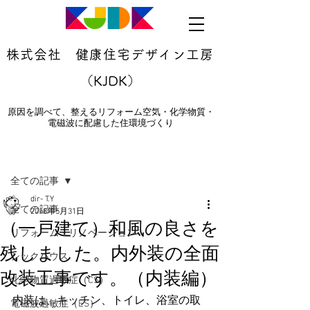
株式会社 健康住宅デザイン工房
（KJDK）
原因を調べて、整えるリフォーム空気・化学物質・
電磁波に配慮した住環境づくり
記事
全ての記事
dir- T.Y
全ての記事
2018年5月31日
（一戸建て）和風の良さを
リフォーム・リノベーション
残しました。内外装の全面
シックハウス
改装工事です。（内装編）
化学物質過敏症（CS）
内装は、キッチン、トイレ、浴室の取
電磁波過敏症（ES）