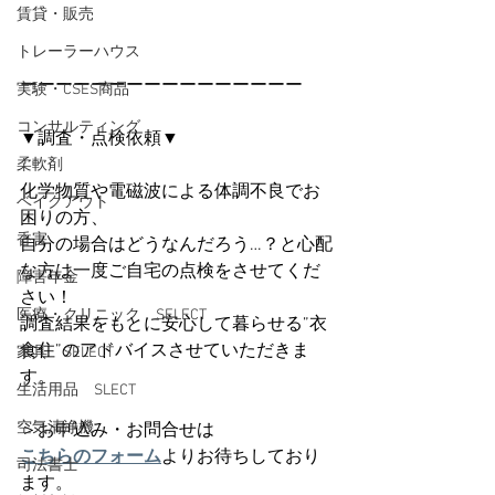
賃貸・販売
トレーラーハウス
ーーーーーーーーーーーーーーーー
実験・CSES商品
コンサルティング
▼調査・点検依頼▼
柔軟剤
化学物質や電磁波による体調不良でお
ベイクアウト
困りの方、
香害
自分の場合はどうなんだろう…？と心配
な方は一度ご自宅の点検をさせてくだ
障害年金
さい！
医療・クリニック SELECT
調査結果をもとに安心して暮らせる”衣
食住”のアドバイスさせていただきま
家具 SELECT
す。
生活用品 SLECT
空気清浄機
＞お申込み・お問合せは
こちらのフォーム
よりお待ちしており
司法書士
ます。