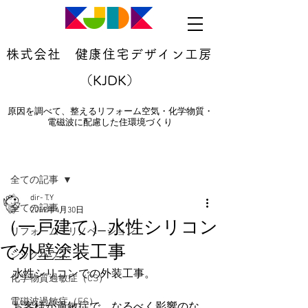
株式会社 健康住宅デザイン工房
（KJDK）
原因を調べて、整えるリフォーム空気・化学物質・
電磁波に配慮した住環境づくり
記事
全ての記事
dir- T.Y
全ての記事
2019年4月30日
（一戸建て）水性シリコン
リフォーム・リノベーション
で外壁塗装工事
シックハウス
水性シリコンでの外装工事。
化学物質過敏症（CS）
電磁波過敏症（ES）
お客様が過敏症で、なるべく影響のな