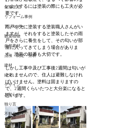
いようするには塗装の際にも工夫が必
健康住宅
要です。
リフォーム事例
アレルギー
雨戸を先に塗装する塗装職人さんがい
ますが、それをすると塗装したその雨
観葉植物
戸をさらに養生をして、その匂いが部
自然素材
屋に入ってきてしまう場合がありま
す。塗装の順番も大切です。
点検・測定・分析
建材
しかし工事中及び工事後2週間は匂いが
とれませんので、住人は避難しなけれ
緑化
ばいけません。塗料は固まりますの
デザイン
で、2週間くらいたつと大分楽になると
お知らせ
思います。
独り言
不動産
建築