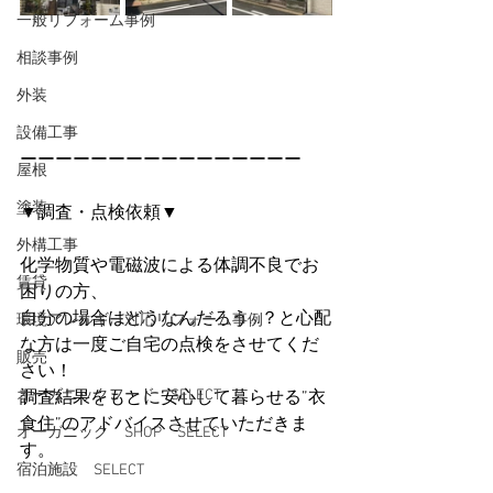
一般リフォーム事例
相談事例
外装
設備工事
ーーーーーーーーーーーーーーーー
屋根
塗装
▼調査・点検依頼▼
外構工事
化学物質や電磁波による体調不良でお
賃貸
困りの方、
自分の場合はどうなんだろう…？と心配
環境アレルギー対応リフォーム事例
な方は一度ご自宅の点検をさせてくだ
販売
さい！
オーガニックフード SELECT
調査結果をもとに安心して暮らせる”衣
食住”のアドバイスさせていただきま
オーガニック SHOP SELECT
す。
宿泊施設 SELECT