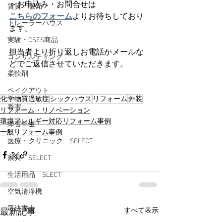
＞お申込み・お問合せは
賃貸・販売
こちらのフォーム
よりお待ちしており
トレーラーハウス
ます。
実験・CSES商品
担当者より折り返しお電話かメールな
コンサルティング
どでご返信させていただきます。
柔軟剤
ベイクアウト
化学物質過敏症
シックハウス
リフォーム
外装
香害
リフォーム・リノベーション
環境アレルギー対応リフォーム事例
障害年金
一般リフォーム事例
医療・クリニック SELECT
家具 SELECT
生活用品 SLECT
空気清浄機
司法書士
すべて表示
最新記事