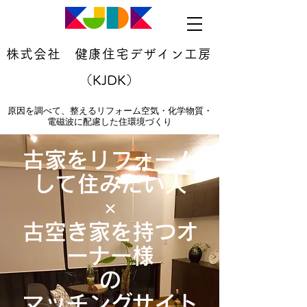
株式会社 健康住宅デザイン工房
（KJDK）
原因を調べて、整えるリフォーム空気・化学物質・
電磁波に配慮した住環境づくり
古家をリフォーム
して住みたい人
×
古空き家を持つオ
ーナー様
​の
マッチングサイト