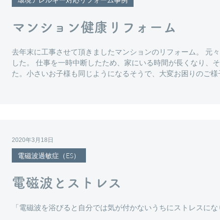
設備工事
屋根
塗装
外構工事
賃貸
マンション健康リフォーム
去年末に工事させて頂きましたマンションのリフォーム。 元
フード SELECT
オーガニック SHOP SELECT
宿泊施設 
した。 仕事を一時中断したため、家にいる時間が長くなり、そ
た。小さいお子様も同じようになるそうで、大変お困りのご様子で
2020年3月18日
電磁波過敏症（ES）
電磁波とストレス
「電磁波を浴びると自分では気が付かないうちにストレスにな