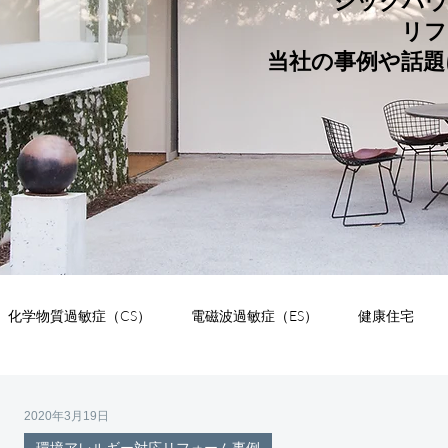
シックハウ
リフ
当社の事例や話題
化学物質過敏症（CS）
電磁波過敏症（ES）
健康住宅
析
建材
緑化
デザイン
お知らせ
独り言
2020年3月19日
環境アレルギー対応リフォーム事例