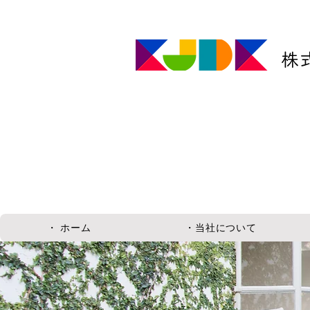
株
・ ホーム
・当社について