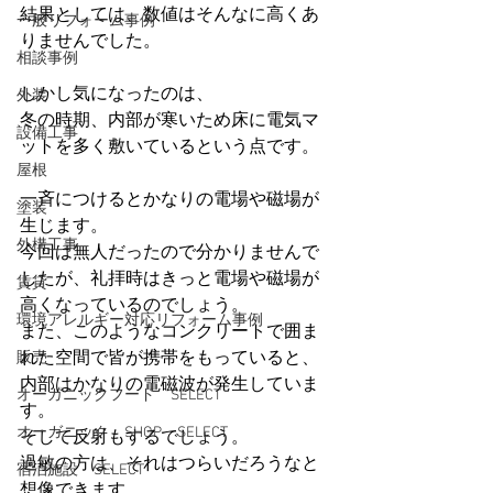
結果としては、数値はそんなに高くあ
一般リフォーム事例
りませんでした。
相談事例
しかし気になったのは、
外装
冬の時期、内部が寒いため床に電気マ
設備工事
ットを多く敷いているという点です。
屋根
一斉につけるとかなりの電場や磁場が
塗装
生じます。
外構工事
今回は無人だったので分かりませんで
したが、礼拝時はきっと電場や磁場が
賃貸
高くなっているのでしょう。
環境アレルギー対応リフォーム事例
また、このようなコンクリートで囲ま
れた空間で皆が携帯をもっていると、
販売
内部はかなりの電磁波が発生していま
オーガニックフード SELECT
す。
オーガニック SHOP SELECT
そして反射もするでしょう。
過敏の方は、それはつらいだろうなと
宿泊施設 SELECT
想像できます。