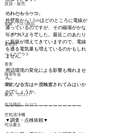
賃貸・販売
それともう一つ。
トレーラーハウス
外壁面から1.5mほどのところに電線が
実験・CSES商品
通っているのですが、その磁場がかな
コンサルティング
りきついようでした。最近このあたり
に新築が増えてきていますので、電線
柔軟剤
を通る電気量も増えているのかもしれ
ベイクアウト
ません。
香害
周辺環境の変化による影響も侮れませ
障害年金
ん。
気になる方は一度検査されてみはいか
医療・クリニック SELECT
がでしょうか。
家具 SELECT
生活用品 SLECT
ーーーーーーーーーーーーーーーー
空気清浄機
▼調査・点検依頼▼
司法書士