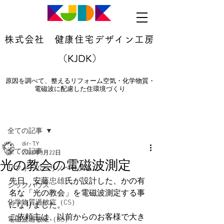
株式会社 健康住宅デザイン工房
（KJDK）
原因を調べて、整えるリフォーム空気・化学物質・
電磁波に配慮した住環境づくり
記事
全ての記事
dir- T.Y
全ての記事
2023年3月22日
光の教会の電磁波測定
リフォーム・リノベーション
先日、安藤
忠雄
氏が設計した、かの有
シックハウス
名な「光の教会」を電磁波測定する事
化学物質過敏症（CS）
になりました。
ご依頼主は、以前からのお客様で大き
電磁波過敏症（ES）