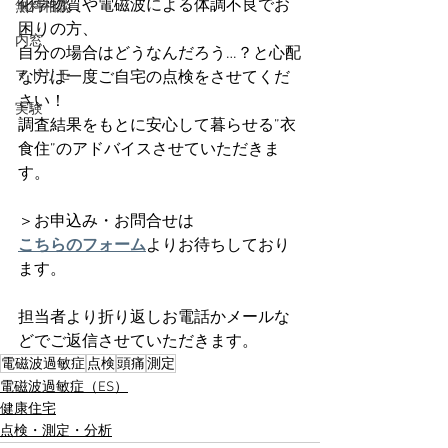
化学物質や電磁波による体調不良でお
無料相談
困りの方、
内窓
自分の場合はどうなんだろう…？と心配
マドリモ
な方は一度ご自宅の点検をさせてくだ
さい！
実験
調査結果をもとに安心して暮らせる”衣
食住”のアドバイスさせていただきま
す。
＞お申込み・お問合せは
こちらのフォーム
よりお待ちしており
ます。
担当者より折り返しお電話かメールな
どでご返信させていただきます。
電磁波過敏症
点検
頭痛
測定
電磁波過敏症（ES）
健康住宅
点検・測定・分析