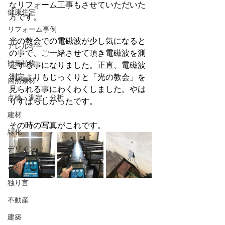
なリフォーム工事もさせていただいた
健康住宅
方です。
リフォーム事例
光の教会での電磁波が少し気になると
アレルギー
の事で、ご一緒させて頂き電磁波を測
観葉植物
定する事になりました。正直、電磁波
測定よりもじっくりと「光の教会」を
自然素材
見られる事にわくわくしました。やは
点検・測定・分析
りすばらしかったです。
建材
その時の写真がこれです。
緑化
デザイン
お知らせ
独り言
不動産
建築