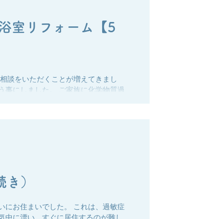
浴室リフォーム【5
SELECT
ご相談をいただくことが増えてきまし
う事にしました。 ご家族に化学物質過
ホコリが体調に影響するのでは…と心配
に見えない部分」。壁の中や床下に使わ
って大きな負担となることがありま
べき建材があります。 ■私たちの工夫
ています。 症状を抑えやすい建材を使
をじっくり伺う 100%症状を防げると
。 ■施工事例 床材を変更して、落ち
れたスペースを工夫して快適なお風呂に
対策リフォーム （続き）
いにお住まいでした。 これは、過敏症
気中に漂い、すぐに居住するのが難し