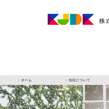
株
・ ホーム
・当社について