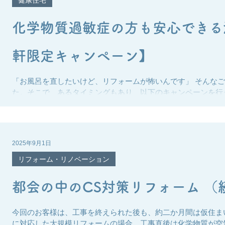
設備工事
屋根
塗装
外構工事
賃貸
化学物質過敏症の方も安心できる
軒限定キャンペーン】
フード SELECT
オーガニック SHOP SELECT
宿泊施設 
「お風呂を直したいけど、リフォームが怖いんです」 そんな
た。そこで、あるタイミングもあり、以下のキャンペーンを行
敏症（MCS）の方がおられる場合、工事で発生するニオイや
になりますよね。 実は、リフォームで注意が必要なのは「目
れる建材や、解体工事で発生する化学物質は、過敏症の方にと
す。特にお風呂の入れ替えは、コーキングや白蟻剤など注意す
2025年9月1日
健康住宅デザイン工房では、過敏症の方への配慮を第一に考え
用 解体工事を最小限にして刺激を減らす 事前の個別相談で不安
リフォーム・リノベーション
は言えませんが、できる限り安心できる住空間を目指しています
着いたデザインに 浴室寸法を広げて、広々とした空間へ 限ら
都会の中のCS
一人ひとりの体調やご希望に合わせ
今回のお客様は、工事を終えられた後も、約二か月間は仮住ま
に対応した大規模リフォームの場合、工事直後は化学物質が空