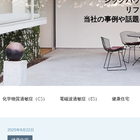
シックハウ
リフ
当社の事例や話題
化学物質過敏症（CS）
電磁波過敏症（ES）
健康住宅
析
建材
緑化
デザイン
お知らせ
独り言
2025年9月22日
健康住宅