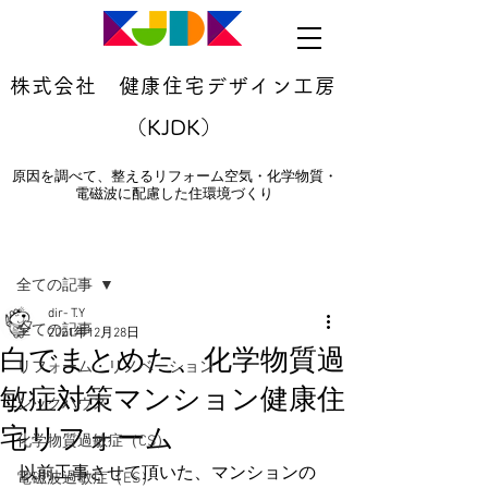
株式会社 健康住宅デザイン工房
（KJDK）
原因を調べて、整えるリフォーム空気・化学物質・
電磁波に配慮した住環境づくり
記事
全ての記事
dir- T.Y
全ての記事
2021年12月28日
白でまとめた、化学物質過
リフォーム・リノベーション
敏症対策マンション健康住
シックハウス
宅リフォーム
化学物質過敏症（CS）
以前工事させて頂いた、マンションの
電磁波過敏症（ES）