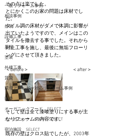
その点は楽でした。
一般リフォーム事例
とにかくこのお家の問題は床材でし
相談事例
た。
タイル調の床材がダメで体調に影響が
外装
出ていたようですので、メインはこの
設備工事
タイルを撤去する事でした。それから
屋根
封止工事を施し、最後に無垢フローリ
ングにさせて頂きました。
塗装
外構工事
＜before＞　　　　　　　　　＜after＞
賃貸
環境アレルギー対応リフォーム事例
販売
オーガニックフード SELECT
そして壁は全て漆喰塗りにする事が主
なリフォームの内容です。
オーガニック SHOP SELECT
宿泊施設 SELECT
既存の壁はクロス貼でしたが、2003年