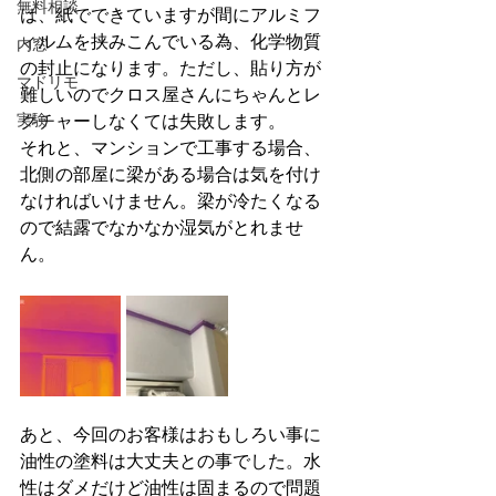
無料相談
は、紙でできていますが間にアルミフ
ィルムを挟みこんでいる為、化学物質
内窓
の封止になります。ただし、貼り方が
マドリモ
難しいのでクロス屋さんにちゃんとレ
実験
クチャーしなくては失敗します。
それと、マンションで工事する場合、
北側の部屋に梁がある場合は気を付け
なければいけません。梁が冷たくなる
ので結露でなかなか湿気がとれませ
ん。
あと、今回のお客様はおもしろい事に
油性の塗料は大丈夫との事でした。水
性はダメだけど油性は固まるので問題