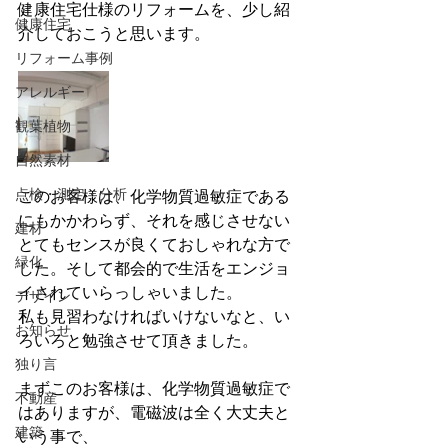
健康住宅仕様のリフォームを、少し紹
健康住宅
介しておこうと思います。
リフォーム事例
アレルギー
観葉植物
自然素材
点検・測定・分析
このお客様は、化学物質過敏症である
にもかかわらず、それを感じさせない
建材
とてもセンスが良くておしゃれな方で
緑化
した。そして都会的で生活をエンジョ
イされていらっしゃいました。
デザイン
私も見習わなければいけないなと、い
お知らせ
ろいろと勉強させて頂きました。
独り言
まずこのお客様は、化学物質過敏症で
不動産
はありますが、電磁波は全く大丈夫と
建築
いう事で、