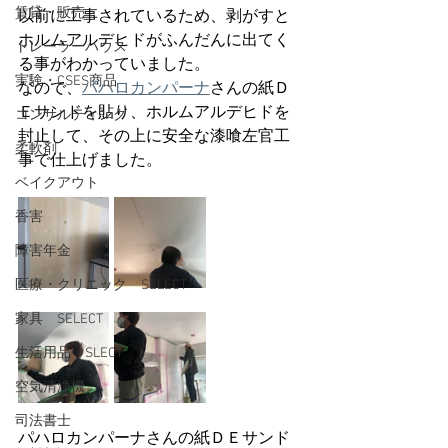
賃貸・販売
以前に工事されているため、剥がすと
ホルムアルデヒドがふんだんに出てく
トレーラーハウス
る事がわかっていました。
実験・CSES商品
なので、
パハロカンパーナ
さんの紙Ｄ
Ｅサンドを貼り、ホルムアルデヒドを
コンサルティング
封止して、その上に安全な漆喰左官工
柔軟剤
事で仕上げました。
ベイクアウト
香害
障害年金
医療・クリニック SELECT
家具 SELECT
生活用品 SLECT
空気清浄機
司法書士
パハロカンパーナさんの紙ＤＥサンド